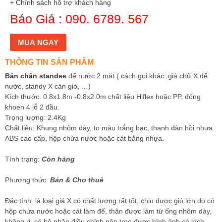
+ Chính sách hỗ trợ khách hàng
Báo Giá : 090. 6789. 567
MUA NGAY
THÔNG TIN SẢN PHẨM
Bán chân standee
đế nước 2 mặt ( cách gọi khác: giá chữ X đế
nước, standy X cản gió, …)
Kích thước: 0.8x1.8m -0.8x2.0m chất liệu Hiflex hoặc PP, đóng
khoen 4 lỗ 2 đầu.
Trọng lượng: 2.4Kg
Chất liệu: Khung nhôm dày, to màu trắng bạc, thanh đàn hồi nhựa
ABS cao cấp, hộp chứa nước hoặc cát bằng nhựa.
Tình trạng:
Còn hàng
Phương thức:
Bán & Cho thuê
Đặc tính: là loại giá X có chất lượng rất tốt, chịu được gió lớn do có
hộp chứa nước hoặc cát làm đế, thân được làm từ ống nhôm dày,
không rỉ, có bộ phận điều chỉnh nên treo được hình ảnh có kích