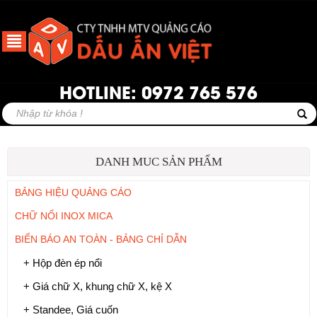
HOTLINE: 0972 765 576
DANH MUC SẢN PHẨM
BẢNG HIỆU QUẢNG CÁO
CHỮ NỔI INOX MICA
BIỂN BÁO AN TOÀN - BẢNG CHỈ DẪN
+ Hộp đèn ép nổi
+ Giá chữ X, khung chữ X, kệ X
+ Standee, Giá cuốn