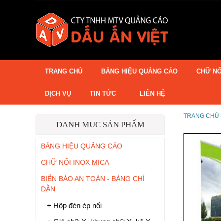
TRANG CHỦ
BẢNG HIỆU QUẢNG CÁO
CHỮ NỔ
DỊCH VỤ
TIN TỨC
LIÊN HỆ
TRANG CHỦ 
DANH MUC SẢN PHẨM
BẢNG HIỆU QUẢNG CÁO
CHỮ NỔI INOX MICA
BIỂN BÁO AN TOÀN - BẢNG CHỈ
DẪN
+ Hộp đèn ép nổi