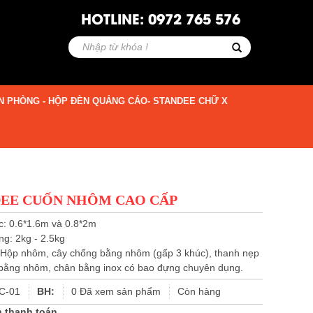
HOTLINE: 0972 765 576
N PHÒNG - HỘP ĐÈN QUẢNG CÁO- STANDEE CHỮ X
EE CUỐN NHÔM CAO CẤP
c: 0.6*1.6m và 0.8*2m
ng: 2kg - 2.5kg
: Hộp nhôm, cây chống bằng nhôm (gấp 3 khúc), thanh nẹp
 bằng nhôm, chân bằng inox có bao đựng chuyên dụng.
C-01
BH:
0
Đã xem sản phẩm
Còn hàng
n thanh toán