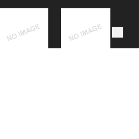
next
CÔNG TY TNHH MTV QUẢNG
CÁO DẤU ẤN VIỆT
Địa chỉ :
A0/25A Khu phố Bình Thuận 2,
Phường Thuận Giao, Thành phố Thuận
An, Bình Dương, Việt Nam
Xưởng sản xuất: Thủ Khoa Huân,
KP.
Bình Thuận 2, Phường Thuận Giao,
Thành phố Thuận An, Bình Dương
ĐT: 0972. 765 576 - 090. 6789. 567