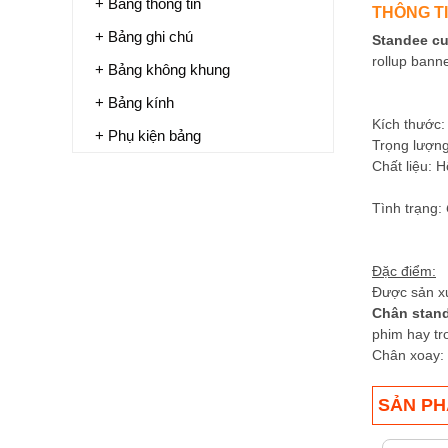
+ Bảng thông tin
THÔNG T
+ Bảng ghi chú
Standee c
rollup bann
+ Bảng không khung
+ Bảng kính
Kích thước:
+ Phụ kiện bảng
Trọng lượng
Chất liệu: 
Tình trạng:
Đặc
điểm:
Được sản xu
Chân stan
phim hay tr
Chân xoay: 
SẢN PH