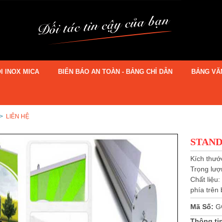
I INOX MICA
BIỂN BÁO AN TOÀN - BẢNG CHỈ DẪN
BẢNG VĂ
>
LIÊN HỆ
STAND
Kích thướ
Trọng lượ
Chất liệu
phía trên
Mã Số:
G
Thông ti