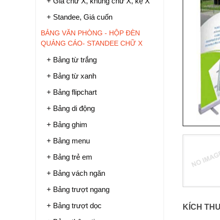
+ Giá chữ X, khung chữ X, kệ X
+ Standee, Giá cuốn
BẢNG VĂN PHÒNG - HỘP ĐÈN
QUẢNG CÁO- STANDEE CHỮ X
+ Bảng từ trắng
+ Bảng từ xanh
+ Bảng flipchart
+ Bảng di động
+ Bảng ghim
+ Bảng menu
+ Bảng trẻ em
+ Bảng vách ngăn
+ Bảng trượt ngang
+ Bảng trượt dọc
KÍCH TH