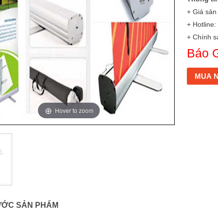
+ Giá sả
+ Hotline
+ Chính s
Báo G
MUA 
Hover to zoom
ƯỚC SẢN PHẨM