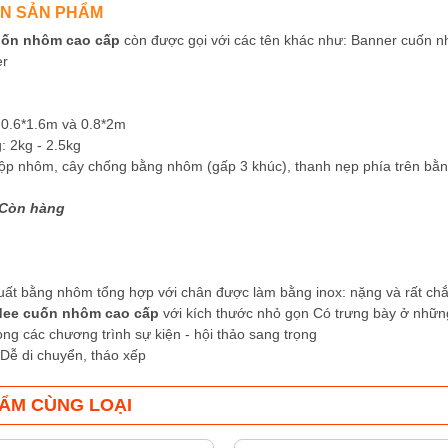
IN SẢN PHẨM
uốn nhôm cao cấp
còn được gọi với các tên khác như: Banner cuốn n
er
 0.6*1.6m và 0.8*2m
: 2kg - 2.5kg
Hộp nhôm, cây chống bằng nhôm (gấp 3 khúc), thanh nẹp phía trên b
Còn hàng
ất bằng nhôm tổng hợp với chân được làm bằng inox: nặng và rất ch
dee cuốn nhôm cao cấp
với kích thước nhỏ gọn Có trưng bày ở những
ong các chương trình sự kiện - hội thảo sang trọng
Dễ di chuyển, tháo xếp
ẨM CÙNG LOẠI