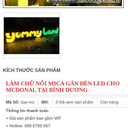
KÍCH THƯỚC SẢN PHẨM
LÀM CHỮ NỔI MICA GẮN ĐÈN LED CHO
MCDONAL TẠI BÌNH DƯƠNG
Mã Số:
dav-mc
BH:
0
Đã xem sản phẩm
Còn hàng
Thông tin thanh toán
+ Giá sản phẩm bao gồm VAT
+ Hotline: 090 6789 567