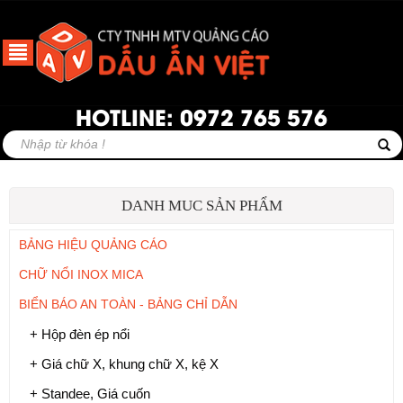
HOTLINE: 0972 765 576
DANH MUC SẢN PHẨM
BẢNG HIỆU QUẢNG CÁO
CHỮ NỔI INOX MICA
BIỂN BÁO AN TOÀN - BẢNG CHỈ DẪN
+ Hộp đèn ép nổi
+ Giá chữ X, khung chữ X, kệ X
+ Standee, Giá cuốn