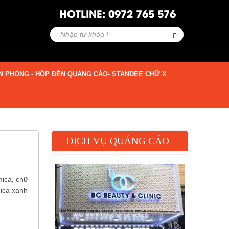
HOTLINE: 0972 765 576
N PHÒNG - HỘP ĐÈN QUẢNG CÁO- STANDEE CHỮ X
DỊCH VỤ QUẢNG CÁO
mica, chữ
mica xanh