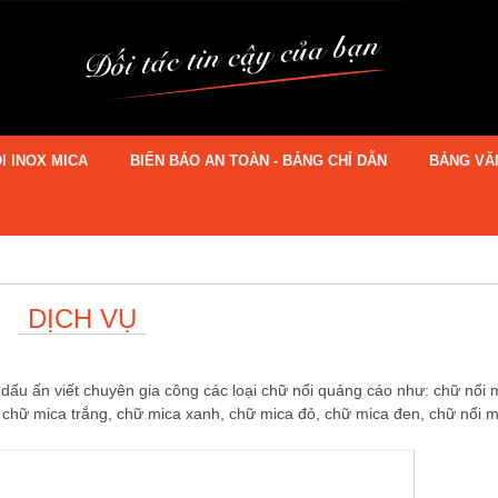
I INOX MICA
BIỂN BÁO AN TOÀN - BẢNG CHỈ DẪN
BẢNG VĂ
DỊCH VỤ
ấu ấn viết chuyên gia công các loại chữ nổi quảng cáo như: chữ nổi 
, chữ mica trắng, chữ mica xanh, chữ mica đỏ, chữ mica đen, chữ nổi 