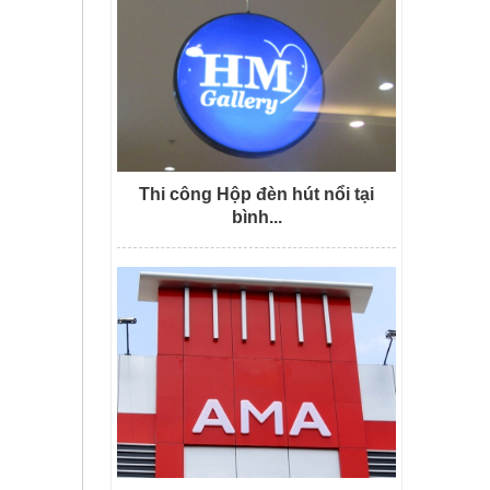
Thi công Hộp đèn hút nổi tại
bình...