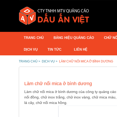
TRANG CHỦ
BẢNG HIỆU QUẢNG CÁO
CHỮ NỔ
DỊCH VỤ
TIN TỨC
LIÊN HỆ
TRANG CHỦ >
DỊCH VỤ >
LÀM CHỮ NỔI MICA Ở BÌNH DƯƠNG
Làm chữ nổi mica ở bình dương
Làm chữ nổi mica ở bình dương của công ty quảng cáo d
nổi đồng, chữ inox trắng, chữ inox vàng, chữ mica màu
lá cây, chữ nổi mica hồng.